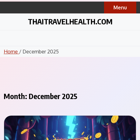
Skip
Menu
to
content
THAITRAVELHEALTH.COM
Home
/ December 2025
Month:
December 2025